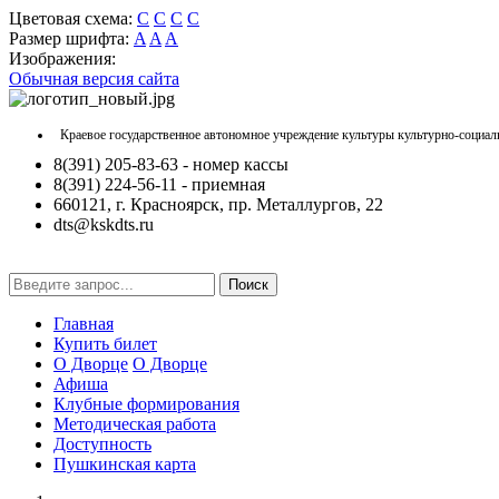
Цветовая схема:
C
C
C
C
Размер шрифта:
A
A
A
Изображения:
Обычная версия сайта
Краевое государственное автономное учреждение культуры культурно-социал
8(391) 205-83-63 - номер кассы
8(391) 224-56-11 - приемная
660121, г. Красноярск, пр. Металлургов, 22
dts@kskdts.ru
Поиск
Главная
Купить билет
О Дворце
О Дворце
Афиша
Клубные формирования
Методическая работа
Доступность
Пушкинская карта