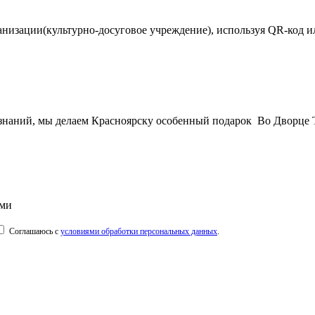
зации(культурно-досуговое учреждение), используя QR-код или пе
ь знаний, мы делаем Красноярску особенный подарок Во Дворце 
ыми
Соглашаюсь с
условиями обработки персональных данных
.