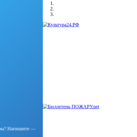
уры?
Напишите —