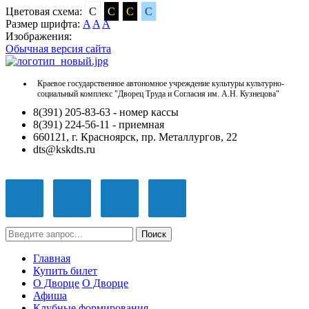
Цветовая схема:
C
C
C
C
Размер шрифта:
A
A
A
Изображения:
Обычная версия сайта
Краевое государственное автономное учреждение культуры культурно-
социальный комплекс "Дворец Труда и Согласия им. А.Н. Кузнецова"
8(391) 205-83-63 - номер кассы
8(391) 224-56-11 - приемная
660121, г. Красноярск, пр. Металлургов, 22
dts@kskdts.ru
Поиск
Главная
Купить билет
О Дворце
О Дворце
Афиша
Клубные формирования