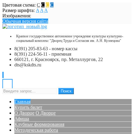
Цветовая схема:
C
C
C
C
Размер шрифта:
A
A
A
Изображения:
Обычная версия сайта
Краевое государственное автономное учреждение культуры культурно-
социальный комплекс "Дворец Труда и Согласия им. А.Н. Кузнецова"
8(391) 205-83-63 - номер кассы
8(391) 224-56-11 - приемная
660121, г. Красноярск, пр. Металлургов, 22
dts@kskdts.ru
Поиск
Главная
Купить билет
О Дворце
О Дворце
Афиша
Клубные формирования
Методическая работа