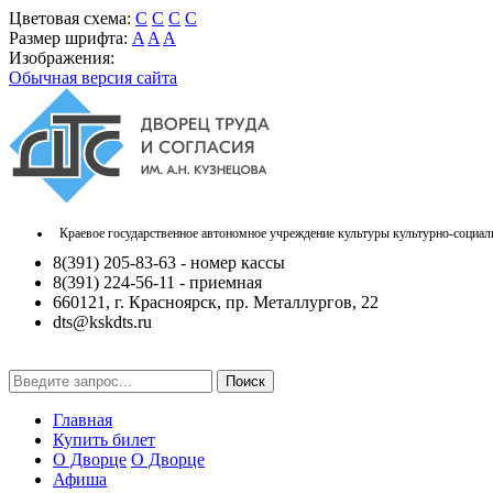
Цветовая схема:
C
C
C
C
Размер шрифта:
A
A
A
Изображения:
Обычная версия сайта
Краевое государственное автономное учреждение культуры культурно-социал
8(391) 205-83-63 - номер кассы
8(391) 224-56-11 - приемная
660121, г. Красноярск, пр. Металлургов, 22
dts@kskdts.ru
Поиск
Главная
Купить билет
О Дворце
О Дворце
Афиша