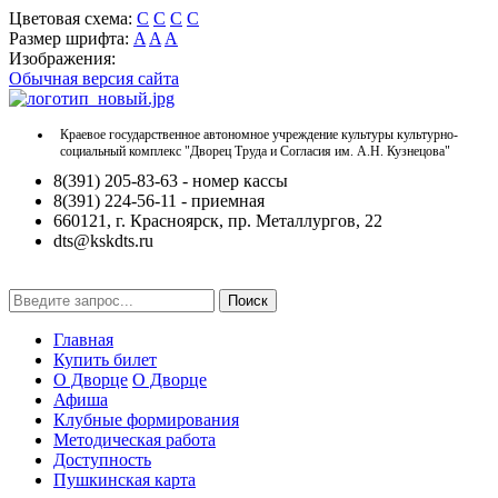
Цветовая схема:
C
C
C
C
Размер шрифта:
A
A
A
Изображения:
Обычная версия сайта
Краевое государственное автономное учреждение культуры культурно-
социальный комплекс "Дворец Труда и Согласия им. А.Н. Кузнецова"
8(391) 205-83-63 - номер кассы
8(391) 224-56-11 - приемная
660121, г. Красноярск, пр. Металлургов, 22
dts@kskdts.ru
Поиск
Главная
Купить билет
О Дворце
О Дворце
Афиша
Клубные формирования
Методическая работа
Доступность
Пушкинская карта