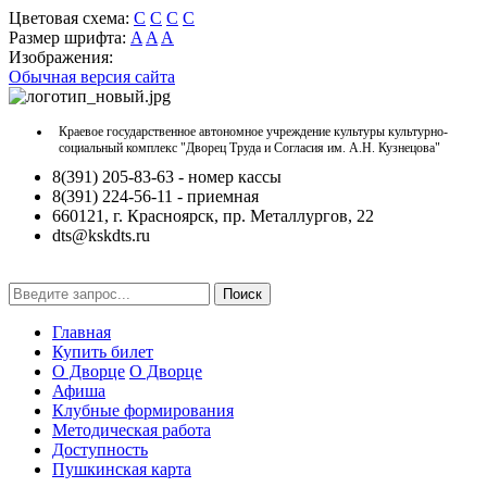
Цветовая схема:
C
C
C
C
Размер шрифта:
A
A
A
Изображения:
Обычная версия сайта
Краевое государственное автономное учреждение культуры культурно-
социальный комплекс "Дворец Труда и Согласия им. А.Н. Кузнецова"
8(391) 205-83-63 - номер кассы
8(391) 224-56-11 - приемная
660121, г. Красноярск, пр. Металлургов, 22
dts@kskdts.ru
Поиск
Главная
Купить билет
О Дворце
О Дворце
Афиша
Клубные формирования
Методическая работа
Доступность
Пушкинская карта