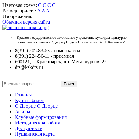
Цветовая схема:
C
C
C
C
Размер шрифта:
A
A
A
Изображения:
Обычная версия сайта
Краевое государственное автономное учреждение культуры культурно-
социальный комплекс "Дворец Труда и Согласия им. А.Н. Кузнецова"
8(391) 205-83-63 - номер кассы
8(391) 224-56-11 - приемная
660121, г. Красноярск, пр. Металлургов, 22
dts@kskdts.ru
Поиск
Главная
Купить билет
О Дворце
О Дворце
Афиша
Клубные формирования
Методическая работа
Доступность
Пушкинская карта